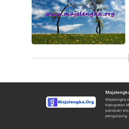
Majalengk
Majalengka.o
Kabupaten Ma
panduan wisa
pengunjung.