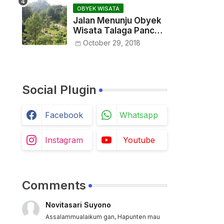
OBYEK WISATA
Jalan Menunju Obyek
Wisata Talaga Pancar
Sindangwangi
October 29, 2018
Majalengka
Social Plugin
Facebook
Whatsapp
Instagram
Youtube
Comments
Novitasari Suyono
Assalammualaikum gan, Hapunten mau