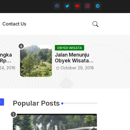
Contact Us
OBYEK WISATA
engka
Jalan Menunju
 Rp
Obyek Wisata
Talaga Pancar
4, 2016
October 29, 2018
Sindangwangi
Majalengka
Popular Posts
e
i