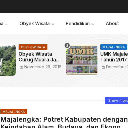
ha
Obyek Wisata
Pendidikan
About
OBYEK WISATA
MAJALENGKA
Obyek Wisata
UMK Majal
Curug Muara Jaya
Tahun 2017
(Curug Maja)
1.525.632
November 26, 2016
December 2
Show mor
MAJALENGKA
Majalengka: Potret Kabupaten dengan
Keindahan Alam, Budaya, dan Ekonom