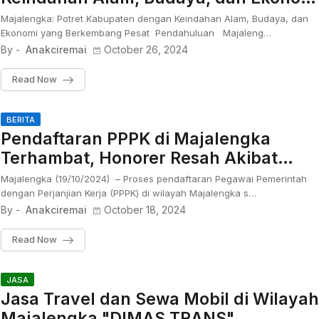
yang Berkembang Pesat
Majalengka: Potret Kabupaten dengan Keindahan Alam, Budaya, dan
Ekonomi yang Berkembang Pesat Pendahuluan Majaleng…
By -
Anakciremai
October 26, 2024
Read Now
BERITA
Pendaftaran PPPK di Majalengka
Terhambat, Honorer Resah Akibat
Kesalahan Pengolahan Surat
Majalengka (19/10/2024) – Proses pendaftaran Pegawai Pemerintah
Keterangan Kerja
dengan Perjanjian Kerja (PPPK) di wilayah Majalengka s…
By -
Anakciremai
October 18, 2024
Read Now
JASA
Jasa Travel dan Sewa Mobil di Wilayah
Majalengka "DIMAS TRANS"