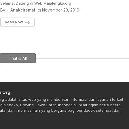
Selamat Datang di Web Majalengka.org
By -
Anakciremai
November 23, 2016
Read Now
That is All
a.Org
rg adalah situs web yang memberikan informasi dan layanan terkait
jalengka, Provinsi Jawa Barat, Indonesia. Ini mungkin berisi berita,
ta, dan informasi lain yang berguna bagi penduduk setempat dan