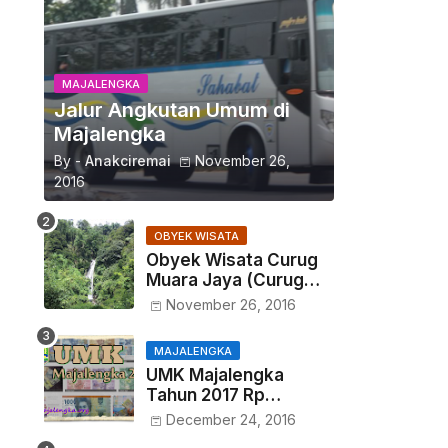
MAJALENGKA
Jalur Angkutan Umum di
Majalengka
By -
Anakciremai
November 26,
2016
OBYEK WISATA
Obyek Wisata Curug
Muara Jaya (Curug
Maja)
November 26, 2016
MAJALENGKA
UMK Majalengka
Tahun 2017 Rp
1.525.632
December 24, 2016