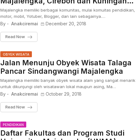
Majalengka, Cirebon dan Kuningan
Menggunakan Mobil Jeep
Majalengka memiliki berbagai komunitas, mulai komuitas pendidikan,
motor, mobil, Yotuber, Blogger, dan lain sebagainya.…
By -
Anakciremai
December 20, 2018
Read Now
OBYEK WISATA
Jalan Menunju Obyek Wisata Talaga
Pancar Sindangwangi Majalengka
Majalengka memiliki banyak obyek wisata alam yang sangat menarik
untuk dikunjungi oleh wisatawan lokal maupun asing, Ma…
By -
Anakciremai
October 29, 2018
Read Now
PENDIDIKAN
Daftar Fakultas dan Program Studi