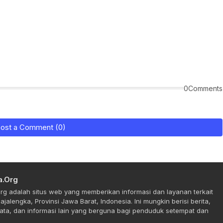
0Comments
ost a Comment (0)
a.Org
rg adalah situs web yang memberikan informasi dan layanan terkait
jalengka, Provinsi Jawa Barat, Indonesia. Ini mungkin berisi berita,
ta, dan informasi lain yang berguna bagi penduduk setempat dan