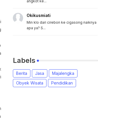
angkot ke...
Okikusmiati
i
Min klo dari cirebon ke cigasong naiknya
apa ya? S...
g
b
a
Labels
k
Berita
Jasa
Majalengka
i
Obyek Wisata
Pendidikan
n
n