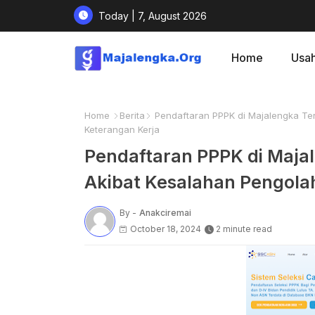
Today | 7, August 2026
Home
Usa
Home
Berita
Pendaftaran PPPK di Majalengka Te
Keterangan Kerja
Pendaftaran PPPK di Maja
Akibat Kesalahan Pengola
By -
Anakciremai
October 18, 2024
2 minute read