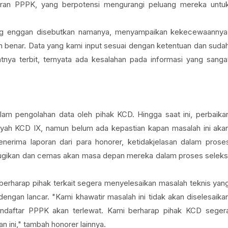
aran PPPK, yang berpotensi mengurangi peluang mereka untu
ang enggan disebutkan namanya, menyampaikan kekecewaannya
 benar. Data yang kami input sesuai dengan ketentuan dan suda
atnya terbit, ternyata ada kesalahan pada informasi yang sanga
alam pengolahan data oleh pihak KCD. Hingga saat ini, perbaika
ayah KCD IX, namun belum ada kepastian kapan masalah ini aka
nerima laporan dari para honorer, ketidakjelasan dalam prose
ugikan dan cemas akan masa depan mereka dalam proses seleks
 berharap pihak terkait segera menyelesaikan masalah teknis yan
engan lancar. "Kami khawatir masalah ini tidak akan diselesaika
ndaftar PPPK akan terlewat. Kami berharap pihak KCD seger
 ini," tambah honorer lainnya.