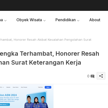
ha
Obyek Wisata
Pendidikan
About
rhambat, Honorer Resah Akibat Kesalahan Pengolahan Surat
lengka Terhambat, Honorer Resah
han Surat Keterangan Kerja
0