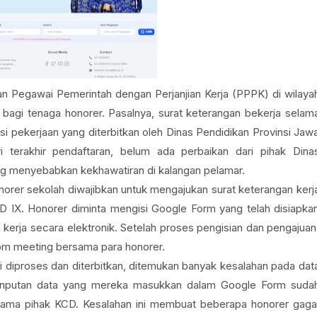
n Pegawai Pemerintah dengan Perjanjian Kerja (PPPK) di wilaya
agi tenaga honorer. Pasalnya, surat keterangan bekerja selam
si pekerjaan yang diterbitkan oleh Dinas Pendidikan Provinsi Jaw
i terakhir pendaftaran, belum ada perbaikan dari pihak Dina
ng menyebabkan kekhawatiran di kalangan pelamar.
norer sekolah diwajibkan untuk mengajukan surat keterangan kerj
KCD IX. Honorer diminta mengisi Google Form yang telah disiapka
 kerja secara elektronik. Setelah proses pengisian dan pengajuan
oom meeting bersama para honorer.
i diproses dan diterbitkan, ditemukan banyak kesalahan pada dat
r, inputan data yang mereka masukkan dalam Google Form suda
rsama pihak KCD. Kesalahan ini membuat beberapa honorer gaga