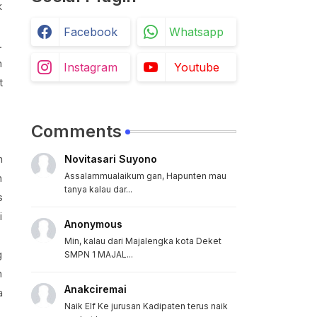
k
Facebook
Whatsapp
.
h
Instagram
Youtube
t
Comments
n
Novitasari Suyono
Assalammualaikum gan, Hapunten mau
n
tanya kalau dar...
s
i
Anonymous
Min, kalau dari Majalengka kota Deket
g
SMPN 1 MAJAL...
n
Anakciremai
a
Naik Elf Ke jurusan Kadipaten terus naik