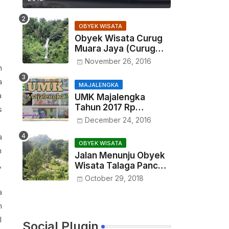
OBYEK WISATA
Obyek Wisata Curug
Muara Jaya (Curug
Maja)
November 26, 2016
h
a
MAJALENGKA
a
UMK Majalengka
Tahun 2017 Rp
s
1.525.632
December 24, 2016
a
OBYEK WISATA
n
Jalan Menunju Obyek
,
Wisata Talaga Pancar
Sindangwangi
October 29, 2018
Majalengka
a
h
l
Social Plugin