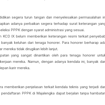
idikan segera turun tangan dan menyelesaikan permasalahan in
apkan adanya perbaikan segera terhadap surat keterangan yan
eleksi PPPK dengan syarat administrasi yang sesuai.
yah KCD IX belum memberikan keterangan resmi terkait penyeba
 banyak keluhan dari tenaga honorer. Para honorer berharap ad
r mereka tidak dirugikan lebih lanjut.
tan yang sangat dinantikan oleh para tenaga honorer untu
kerjaan mereka. Namun, dengan adanya kendala ini, banyak dar
pan karir mereka.
a memberikan penjelasan terkait kendala teknis yang terjadi da
s pendaftaran PPPK di Majalengka dapat berjalan tanpa hambata